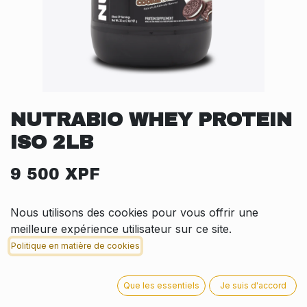
NUTRABIO WHEY PROTEIN
ISO 2LB
9 500
XPF
SAVEUR
Nous utilisons des cookies pour vous offrir une
meilleure expérience utilisateur sur ce site.
Politique en matière de cookies
En rupture de stock
Que les essentiels
Je suis d'accord
Soyez averti lorsque le produit est de nouveau en