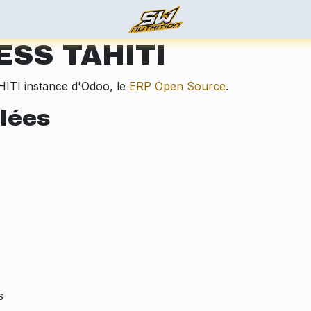
ez-nous
SS TAHITI
TI instance d'Odoo, le
ERP Open Source
.
llées
s